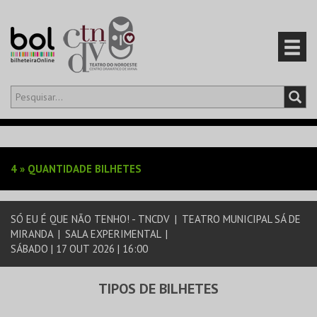
Olá,
iniciar sessão
PT
0
CARRINHO
4
»
QUANTIDADE BILHETES
EVENTOS
SÓ EU É QUE NÃO TENHO! - TNCDV
|
TEATRO MUNICIPAL SÁ DE
CARTÕES
MIRANDA
|
SALA EXPERIMENTAL
|
SÁBADO | 17 OUT 2026 | 16:00
PRODUTOS
TIPOS DE BILHETES