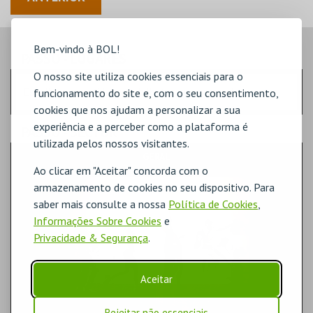
Bem-vindo à BOL!
PASSO
- LUGARES
O nosso site utiliza cookies essenciais para o
Escolha a quantidade de bilhetes que pretende
funcionamento do site e, com o seu consentimento,
cookies que nos ajudam a personalizar a sua
experiência e a perceber como a plataforma é
PASSO
- SECTOR
utilizada pelos nossos visitantes.
GERAL
Ao clicar em "Aceitar" concorda com o
armazenamento de cookies no seu dispositivo. Para
saber mais consulte a nossa
Política de Cookies
,
Informações Sobre Cookies
e
Privacidade & Segurança
.
Aceitar
Rejeitar não essenciais