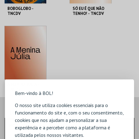
BOBOGLOBO -
SÓ EU É QUE NÃO
TNCDV
TENHO! - TNCDV
TEATRO MUN. SÁ
TEATRO MUN. SÁ
MIRANDA
MIRANDA
MAIS INFO
MAIS INFO
COMPRAR
COMPRAR
A MENINA JÚLIA -
TNCDV
Bem-vindo à BOL!
O nosso site utiliza cookies essenciais para o
TEATRO MUN. SÁ
MIRANDA
LOCALIZAÇÃO
funcionamento do site e, com o seu consentimento,
cookies que nos ajudam a personalizar a sua
MAIS INFO
MORADA
experiência e a perceber como a plataforma é
Teatro Municipal Sá de Miranda Rua Sá de Miranda
utilizada pelos nossos visitantes.
COMPRAR
4900-529 Viana do Castelo