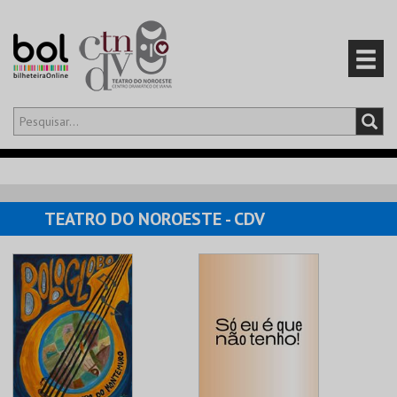
Olá,
iniciar sessão
PT
0
CARRINHO
TEATRO DO NOROESTE - CDV
EVENTOS
CARTÕES
PRODUTOS